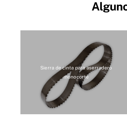
Alguno
Sierra de cinta para aserradero
monocorte